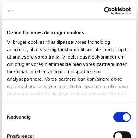
Denne hjemmeside bruger cookies
Vi bruger cookies til at tilpasse vores indhold og
annoncer, til at vise dig funktioner til sociale medier og til
at analysere vores trafik. Vi deler også oplysninger om
din brug af vores hjemmeside med vores partnere inden
for sociale medier, annonceringspartnere og
analysepartnere. Vores partnere kan kombinere disse
Tid og dato:
data med andre oplysninger, du har givet dem, eller som
Lørdag 24. august 2024, kl. 10:30 til 16:00
de har indsamlet fra din brug af deres tjenester.
Du kan
Adresse:
læse mere om cookies på vores hjemmeside her
Sejerskovvej 20
5260 Odense S
Samtykkevalg
Nødvendig
Oversigt
Præferencer