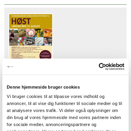
Tid og dato:
Denne hjemmeside bruger cookies
Lørdag 14. august 2021, kl. 11-16
Vi bruger cookies til at tilpasse vores indhold og
Adresse:
Kringsmindevej 9, Egeskov
annoncer, til at vise dig funktioner til sociale medier og til
7000 Fredericia
at analysere vores trafik. Vi deler også oplysninger om
din brug af vores hjemmeside med vores partnere inden
Oversigt
for sociale medier, annonceringspartnere og