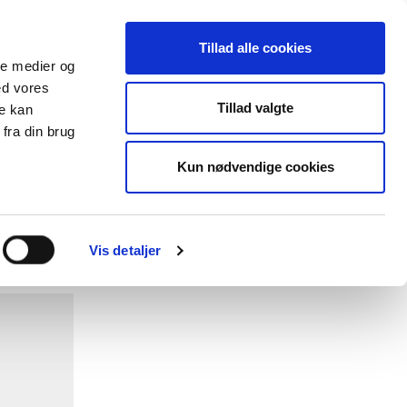
Tillad alle cookies
ale medier og
ed vores
lender
Databasen
Viden om
Tillad valgte
re kan
fra din brug
Kun nødvendige cookies
Vis detaljer