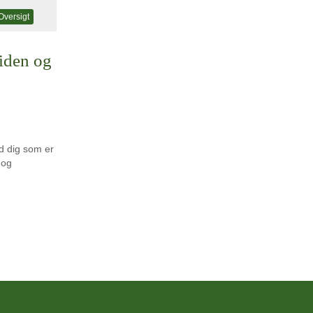
Oversigt
iden og
d dig som er
 og