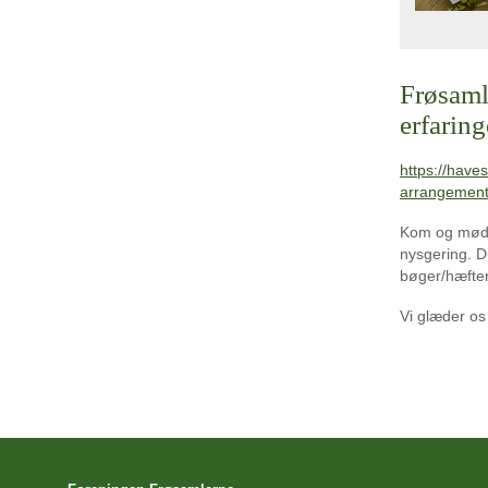
Frøsaml
erfaring
https://have
arrangement
Kom og mød o
nysgering. D
bøger/hæfter
Vi glæder os 