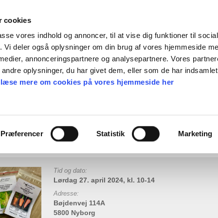
 cookies
passe vores indhold og annoncer, til at vise dig funktioner til soci
fik. Vi deler også oplysninger om din brug af vores hjemmeside m
en gave
Find frø
Webshop
Nyheder
Ka
 medier, annonceringspartnere og analysepartnere. Vores partne
ndre oplysninger, du har givet dem, eller som de har indsamlet 
 læse mere om cookies på vores hjemmeside her
emarked og Åben have, 5800
rg
Præferencer
Statistik
Marketing
Tid og dato:
Lørdag 27. april 2024, kl. 10-14
Adresse:
Bøjdenvej 114A
5800 Nyborg