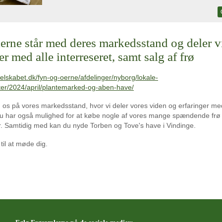
erne står med deres markedsstand og deler v
er med alle interreseret, samt salg af frø
selskabet.dk/fyn-og-oerne/afdelinger/nyborg/lokale-
er/2024/april/plantemarked-og-aben-have/
s på vores markedsstand, hvor vi deler vores viden og erfaringer me
u har også mulighed for at købe nogle af vores mange spændende frø
. Samtidig med kan du nyde Torben og Tove's have i Vindinge.
til at møde dig.