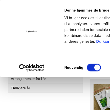
Denne hjemmeside bruger
Vi bruger cookies til at til
til at analysere vores tra
Hjem
Foreningen
Bliv medlem
Giv 
partnere inden for sociale
kombinere disse data med a
Kontakt
Cookies
af deres tjenester.
Du kan
Kalender
Plant
Kommende og igangværende
Samtykkevalg
Nybo
Nødvendig
arrangementer
Arrangementer fra i år
Tidligere år