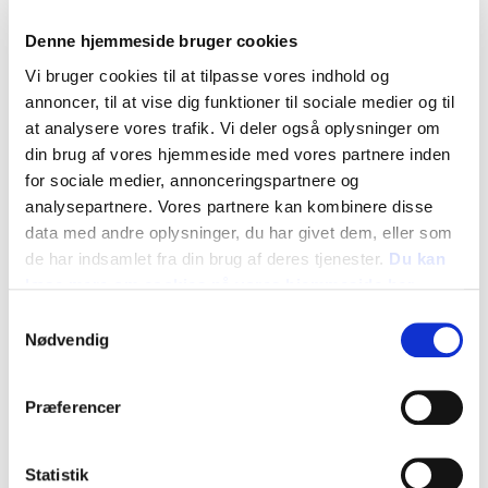
Denne hjemmeside bruger cookies
Vi bruger cookies til at tilpasse vores indhold og
annoncer, til at vise dig funktioner til sociale medier og til
at analysere vores trafik. Vi deler også oplysninger om
din brug af vores hjemmeside med vores partnere inden
for sociale medier, annonceringspartnere og
analysepartnere. Vores partnere kan kombinere disse
data med andre oplysninger, du har givet dem, eller som
de har indsamlet fra din brug af deres tjenester.
Du kan
læse mere om cookies på vores hjemmeside her
Samtykkevalg
Nødvendig
Blomsterkarse 'Empress of India'
Præferencer
(Tropaeolum majus) FS 0863
30,00 DKK
Statistik