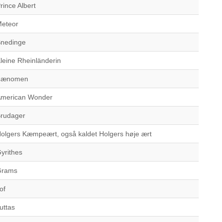
rince Albert
eteor
nedinge
leine Rheinländerin
Fænomen
merican Wonder
rudager
olgers Kæmpeært, også kaldet Holgers høje ært
yrithes
Grams
of
uttas