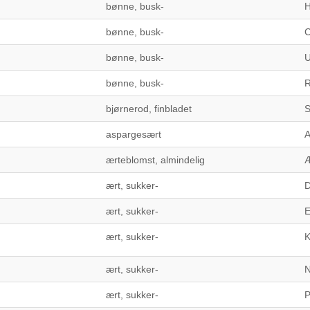
bønne, busk-
H
bønne, busk-
C
bønne, busk-
U
bønne, busk-
R
bjørnerod, finbladet
S
aspargesært
A
ærteblomst, almindelig
Æ
ært, sukker-
D
ært, sukker-
E
ært, sukker-
K
ært, sukker-
N
ært, sukker-
P