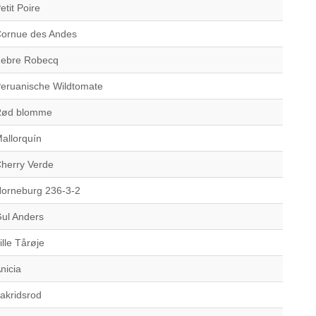
etit Poire
ornue des Andes
ebre Robecq
eruanische Wildtomate
Rød blomme
allorquín
herry Verde
orneburg 236-3-2
ul Anders
ille Tårøje
nicia
akridsrod