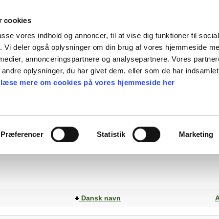
 cookies
passe vores indhold og annoncer, til at vise dig funktioner til soci
fik. Vi deler også oplysninger om din brug af vores hjemmeside m
en gave
Find frø
Webshop
Nyheder
Ka
 medier, annonceringspartnere og analysepartnere. Vores partne
ndre oplysninger, du har givet dem, eller som de har indsamlet 
 læse mere om cookies på vores hjemmeside her
Præferencer
Statistik
Marketing
Dansk navn