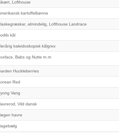
ikært, Lofthouse
merikansk kartoffelbønne
laskegræskar, almindelig, Lofthouse Landrace
odils kål
lerårig kaleidoskopisk kålgrex
oxface, Babs og Nutte m.m
arden Huckleberries
orean Red
yong Vang
avrerod, Vild dansk
øgen havre
Hagebælg