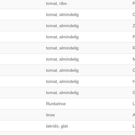
tomat, ribs-
P
tomat, almindelig
C
tomat, almindelig
Z
tomat, almindelig
P
tomat, almindelig
tomat, almindelig
M
tomat, almindelig
C
tomat, almindelig
H
tomat, almindelig
G
Runkelroe
L
linse
A
lakrids, glat
L