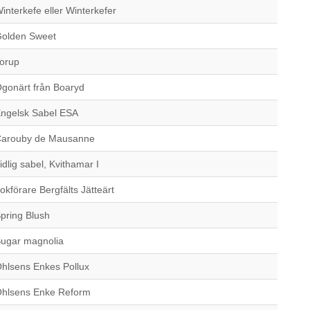
interkefe eller Winterkefer
olden Sweet
orup
gonärt från Boaryd
ngelsk Sabel ESA
arouby de Mausanne
idlig sabel, Kvithamar I
okförare Bergfälts Jätteärt
pring Blush
ugar magnolia
hlsens Enkes Pollux
hlsens Enke Reform