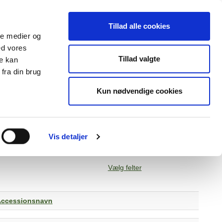
Tillad alle cookies
ale medier og
ed vores
lender
Databasen
Viden om
Tillad valgte
re kan
fra din brug
Kun nødvendige cookies
Vis detaljer
Vælg felter
Accessionsnavn