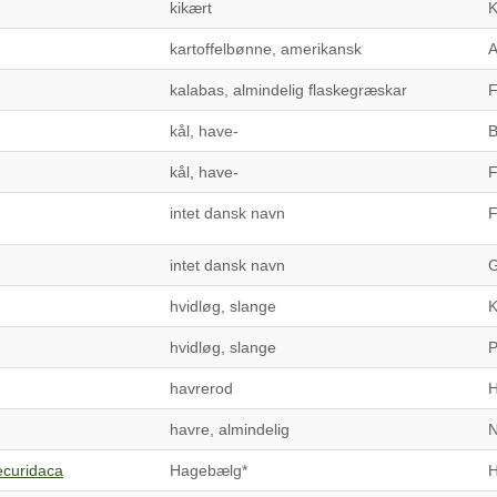
kikært
K
kartoffelbønne, amerikansk
A
kalabas, almindelig flaskegræskar
F
kål, have-
B
kål, have-
F
intet dansk navn
F
intet dansk navn
G
hvidløg, slange
K
hvidløg, slange
P
havrerod
H
havre, almindelig
N
ecuridaca
Hagebælg*