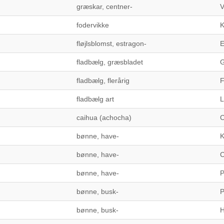
græskar, centner-
V
fodervikke
K
fløjlsblomst, estragon-
E
fladbælg, græsbladet
G
fladbælg, flerårig
F
fladbælg art
L
caihua (achocha)
C
bønne, have-
K
bønne, have-
C
bønne, have-
P
bønne, busk-
P
bønne, busk-
H