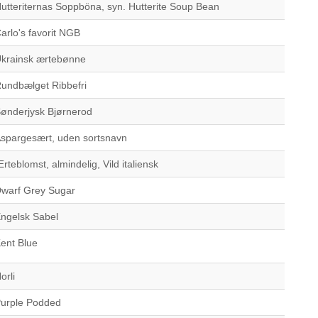
utteriternas Soppböna, syn. Hutterite Soup Bean
arlo's favorit NGB
krainsk ærtebønne
undbælget Ribbefri
ønderjysk Bjørnerod
spargesært, uden sortsnavn
rteblomst, almindelig, Vild italiensk
warf Grey Sugar
ngelsk Sabel
ent Blue
orli
urple Podded