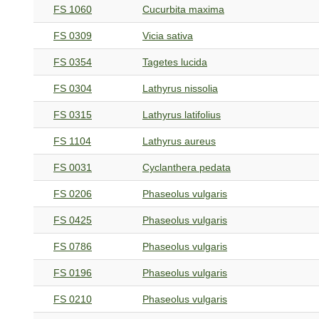
FS 1060
Cucurbita maxima
FS 0309
Vicia sativa
FS 0354
Tagetes lucida
FS 0304
Lathyrus nissolia
FS 0315
Lathyrus latifolius
FS 1104
Lathyrus aureus
FS 0031
Cyclanthera pedata
FS 0206
Phaseolus vulgaris
FS 0425
Phaseolus vulgaris
FS 0786
Phaseolus vulgaris
FS 0196
Phaseolus vulgaris
FS 0210
Phaseolus vulgaris