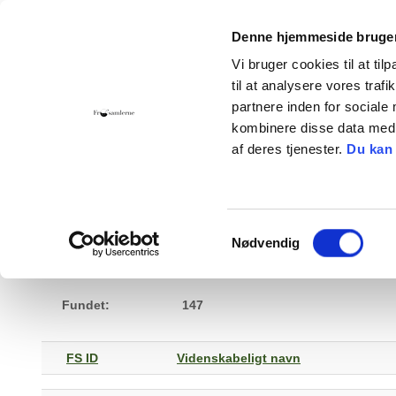
Denne hjemmeside bruger
Vi bruger cookies til at til
til at analysere vores tra
Hjem
Foreningen
Bliv medlem
Giv 
partnere inden for sociale
kombinere disse data med a
Kontakt
Cookies
af deres tjenester.
Du kan
Sorter
Samtykkevalg
Nødvendig
Hvor
Fundet:
147
FS ID
Videnskabeligt navn