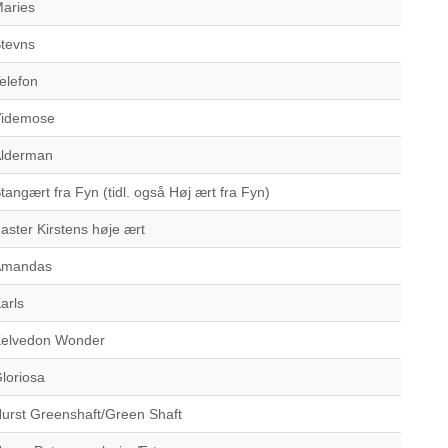
aries
tevns
elefon
idemose
lderman
tangært fra Fyn (tidl. også Høj ært fra Fyn)
aster Kirstens høje ært
Amandas
arls
elvedon Wonder
loriosa
urst Greenshaft/Green Shaft