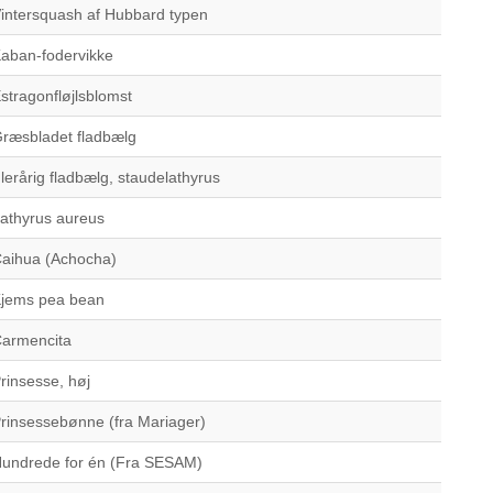
intersquash af Hubbard typen
aban-fodervikke
stragonfløjlsblomst
ræsbladet fladbælg
lerårig fladbælg, staudelathyrus
athyrus aureus
aihua (Achocha)
jems pea bean
armencita
rinsesse, høj
rinsessebønne (fra Mariager)
undrede for én (Fra SESAM)