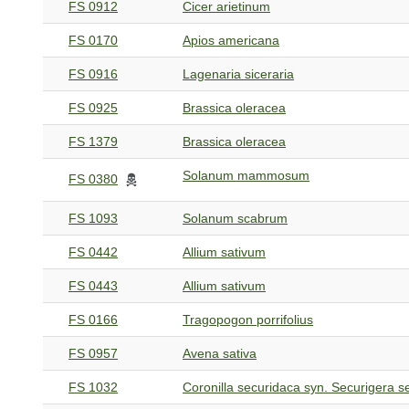
FS 0912
Cicer arietinum
FS 0170
Apios americana
FS 0916
Lagenaria siceraria
FS 0925
Brassica oleracea
FS 1379
Brassica oleracea
Solanum mammosum
FS 0380
FS 1093
Solanum scabrum
FS 0442
Allium sativum
FS 0443
Allium sativum
FS 0166
Tragopogon porrifolius
FS 0957
Avena sativa
FS 1032
Coronilla securidaca syn. Securigera s