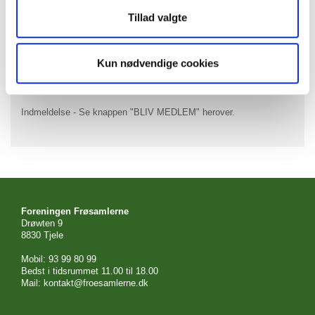
Kontakt
Tillad valgte
Du er velkommen til at kontakte frøsamlerne på følgende email-
Kun nødvendige cookies
adresse:
kontakt@froesamlerne.dk
Du finder mere om medlemskab
her
Indmeldelse - Se knappen "BLIV MEDLEM" herover.
Foreningen Frøsamlerne
Drøwten 9
8830 Tjele
Mobil: 93 99 80 99
Bedst i tidsrummet 11.00 til 18.00
Mail: kontakt@froesamlerne.dk