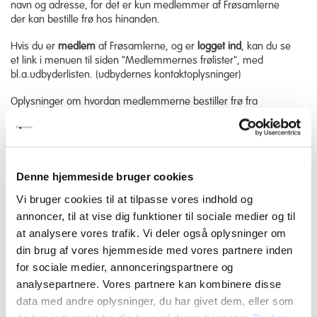
navn og adresse, for det er kun medlemmer af Frøsamlerne
der kan bestille frø hos hinanden.
Hvis du er
medlem
af Frøsamlerne, og er
logget ind
, kan du se
et link i menuen til siden "Medlemmernes frølister", med
bl.a.udbyderlisten. (udbydernes kontaktoplysninger)
Oplysninger om hvordan medlemmerne bestiller frø fra
hinanden findes i Frølisten og på på siden "Medlemmernes
frølister".
Adopter en frøsort
(medlemmer af
foreningen)
Denne hjemmeside bruger cookies
Her kan du læse om hvordan du adopterer en frøsort og hvilke
Vi bruger cookies til at tilpasse vores indhold og
koordinator du skal henvende dig til, for at adoptere en bestemt
annoncer, til at vise dig funktioner til sociale medier og til
sort
at analysere vores trafik. Vi deler også oplysninger om
Er du medlem og vil
udbyde
e
n sort til en
din brug af vores hjemmeside med vores partnere inden
kommende Frøliste
? Se her.
for sociale medier, annonceringspartnere og
analysepartnere. Vores partnere kan kombinere disse
data med andre oplysninger, du har givet dem, eller som
Doner frø til salg på markeder
(medlemmer af