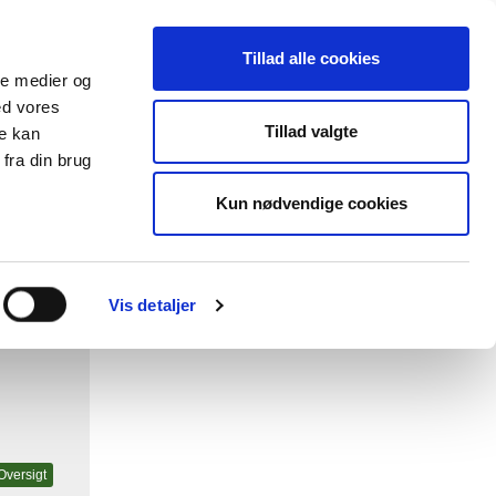
Tillad alle cookies
ale medier og
ed vores
lender
Databasen
Viden om
Tillad valgte
re kan
fra din brug
Kun nødvendige cookies
Vis detaljer
Oversigt