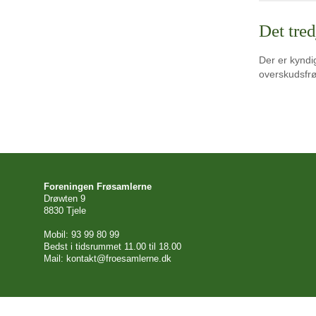
Det tred
Der er kyndig
overskudsfr
Foreningen Frøsamlerne
Drøwten 9
8830 Tjele
Mobil: 93 99 80 99
Bedst i tidsrummet 11.00 til 18.00
Mail: kontakt@froesamlerne.dk