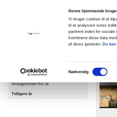
Denne hjemmeside bruger
Vi bruger cookies til at til
til at analysere vores tra
Hjem
Foreningen
Bliv medlem
Giv 
partnere inden for sociale
kombinere disse data med a
Kontakt
Cookies
af deres tjenester.
Du kan
Kalender
Endnu
Kommende og igangværende
Samtykkevalg
Nødvendig
arrangementer
Arrangementer fra i år
Tidligere år