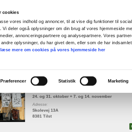
 cookies
passe vores indhold og annoncer, til at vise dig funktioner til soci
fik. Vi deler også oplysninger om din brug af vores hjemmeside m
en gave
Find frø
Webshop
Nyheder
Ka
 medier, annonceringspartnere og analysepartnere. Vores partne
ndre oplysninger, du har givet dem, eller som de har indsamlet 
 læse mere om cookies på vores hjemmeside her
 et frøbibliotek i Aarhus
Præferencer
Statistik
Marketing
Tid og dato:
24. og 31. oktober + 7. og 14. november
Adresse:
Skolevej 13A
8381 Tilst