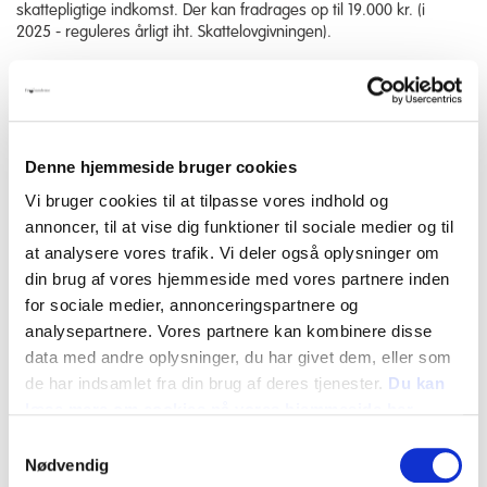
skattepligtige indkomst. Der kan fradrages op til 19.000 kr. (i
2025 - reguleres årligt iht. Skattelovgivningen).
Beløbsgrænsen gælder for dine samlede bidrag til
velgørende organisationer, dvs. evt. bidrag til andre
organisationer tæller også med.
Også virksomheder kan fradrage et beløb op til denne
grænse.
Denne hjemmeside bruger cookies
Vi bruger cookies til at tilpasse vores indhold og
Alle bidrag er velkomne store som små, engangsgaver eller et
løbende bidrag.
annoncer, til at vise dig funktioner til sociale medier og til
at analysere vores trafik. Vi deler også oplysninger om
På Merkur Fondens hjemmeside,
www.merkurfonden.dk
,
din brug af vores hjemmeside med vores partnere inden
kan du overføre støtte i
betalingsmodulet
.
for sociale medier, annonceringspartnere og
Du kan overføre dit støttebeløb fra din netbank til konto
8401 1704834 hos Merkur Fonden.
analysepartnere. Vores partnere kan kombinere disse
Husk at vælge/notere Frøsamlerne som modtager.
data med andre oplysninger, du har givet dem, eller som
de har indsamlet fra din brug af deres tjenester.
Du kan
Skattefradrag:
Brug
betalingsmodule
t på Merkur Fondens
læse mere om cookies på vores hjemmeside her
hjemmeside. Husk at anføre dit navn og personnummer. På
den måde sikrer du, at Merkur Fonden kan indberette dit bidrag
Samtykkevalg
til SKAT, så du opnår fradrag. Via betalingsmodulet kan du også
Nødvendig
betale med Mobile Pay, men uden at kunne få skattefradrag.