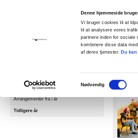
Denne hjemmeside bruger
Vi bruger cookies til at til
til at analysere vores tra
Hjem
Foreningen
Bliv medlem
Giv 
partnere inden for sociale
kombinere disse data med a
Kontakt
Cookies
af deres tjenester.
Du kan
Kalender
GroJ
Kommende og igangværende
Samtykkevalg
Nødvendig
arrangementer
Arrangementer fra i år
Tidligere år