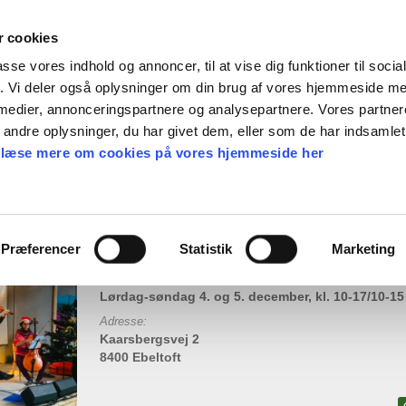
 cookies
passe vores indhold og annoncer, til at vise dig funktioner til soci
fik. Vi deler også oplysninger om din brug af vores hjemmeside m
en gave
Find frø
Webshop
Nyheder
Ka
 medier, annonceringspartnere og analysepartnere. Vores partne
ndre oplysninger, du har givet dem, eller som de har indsamlet 
 læse mere om cookies på vores hjemmeside her
ul
Præferencer
Statistik
Marketing
Tid og dato:
Lørdag-søndag 4. og 5. december, kl. 10-17/10-15
Adresse:
Kaarsbergsvej 2
8400 Ebeltoft