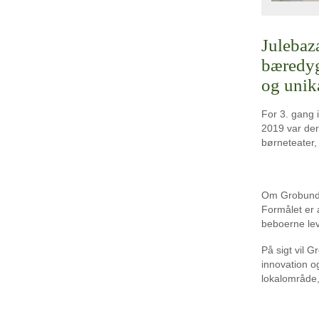
Julebaz
bæredyg
og unik
For 3. gang 
2019 var der
børneteater, 
Om Grobund, 
Formålet er 
beboerne lev
På sigt vil 
innovation o
lokalområde, 