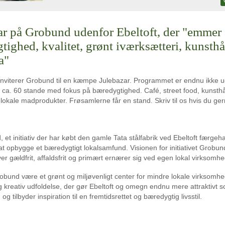
ar på Grobund udenfor Ebeltoft, der "emmer 
tighed, kvalitet, grønt iværksætteri, kunst
a"
inviterer Grobund til en kæmpe Julebazar. Programmet er endnu ikke u
 ca. 60 stande med fokus på bæredygtighed. Café, street food, kunst
lokale madprodukter. Frøsamlerne får en stand. Skriv til os hvis du ger
et initiativ der har købt den gamle Tata stålfabrik ved Ebeltoft færgeha
at opbygge et bæredygtigt lokalsamfund. Visionen for initiativet Grobund
er gældfrit, affaldsfrit og primært ernærer sig ved egen lokal virksomhe
Grobund være et grønt og miljøvenligt center for mindre lokale virksomhe
g kreativ udfoldelse, der gør Ebeltoft og omegn endnu mere attraktivt 
og tilbyder inspiration til en fremtidsrettet og bæredygtig livsstil.