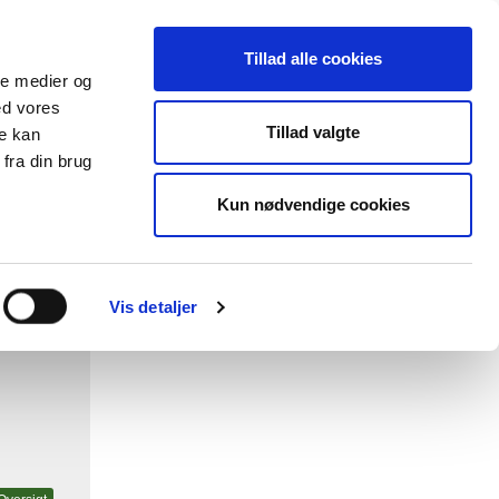
Tillad alle cookies
ale medier og
ed vores
lender
Databasen
Viden om
Tillad valgte
re kan
fra din brug
Kun nødvendige cookies
Vis detaljer