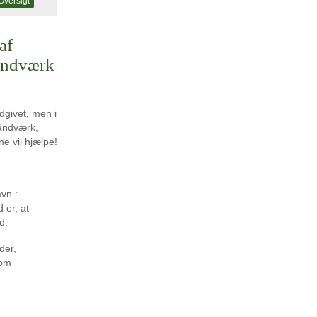
Oversigt
af
håndværk
dgivet, men i
håndværk,
ne vil hjælpe!
vn.:
 er, at
d.
der,
som