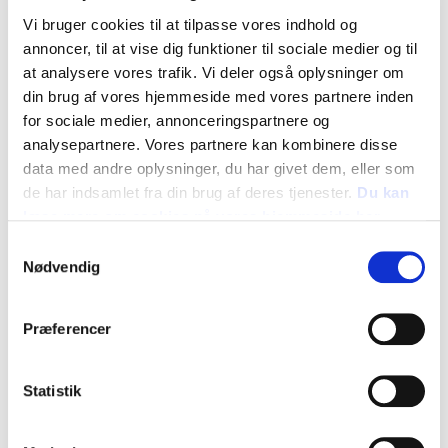
Vi bruger cookies til at tilpasse vores indhold og
annoncer, til at vise dig funktioner til sociale medier og til
at analysere vores trafik. Vi deler også oplysninger om
din brug af vores hjemmeside med vores partnere inden
for sociale medier, annonceringspartnere og
analysepartnere. Vores partnere kan kombinere disse
data med andre oplysninger, du har givet dem, eller som
Tid og dato:
de har indsamlet fra din brug af deres tjenester.
Du kan
Lørdag 27. april 2019, kl. 10-15
læse mere om cookies på vores hjemmeside her
Adresse:
Vellinghøjvej 245 B
Samtykkevalg
9800 Hjørring
Nødvendig
Oversigt
Præferencer
Plantemarked med forskellige stande og
Statistik
åben have.