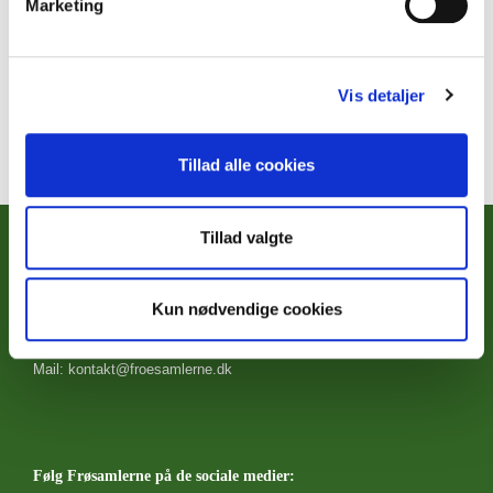
Marketing
Hjørring havekreds holder havemarked lørdag d. 27. april.
Frøsamlerne stille op med en stand.
Vis detaljer
Tillad alle cookies
Tillad valgte
Foreningen Frøsamlerne
Drøwten 9
8830 Tjele
Kun nødvendige cookies
Mobil: 93 99 80 99
Bedst i tidsrummet 11.00 til 18.00
Mail: kontakt@froesamlerne.dk
Følg Frøsamlerne på de sociale medier: