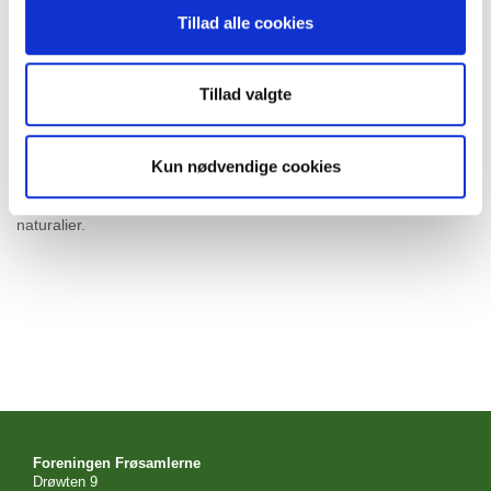
overnatte, eller spise med fredag og/eller lørdag, eller være med
Tillad alle cookies
også til en aktivitet om søndagen (endnu ikke planlagt men vi
plejer ikke at mangle ideer) Kontakt Flemming via
tilmeldingslinket. Senest nogle dage i forvejen, vi skal også
Tillad valgte
planlægge maden!
Gravhøjturen juli 2020
Kun nødvendige cookies
NB: Adressen oplyses via email efter tilmelding. Weekenden er
selvfølgelig gratis på nær bidrag til fællesspisning - i kontanter og
naturalier.
Foreningen Frøsamlerne
Drøwten 9