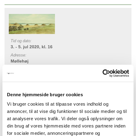
Tid og dato:
3. - 5. jul 2020, kl. 16
Adresse:
Møllehøj
3300 Frederiksværk
Oversigt
Denne hjemmeside bruger cookies
Vi bruger cookies til at tilpasse vores indhold og
En "gravhøjtur" på halvøen i Arresø,
annoncer, til at vise dig funktioner til sociale medier og til
ikke langt fra Frederiksværk i det
at analysere vores trafik. Vi deler også oplysninger om
nordvestlige Nordsjælland. Mulighed for
din brug af vores hjemmeside med vores partnere inden
enkelte overnatninger og fællesspisning.
for sociale medier, annonceringspartnere og