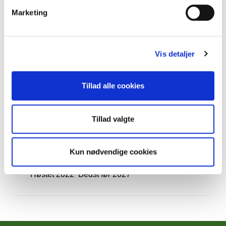
Marketing
Antal:
Læg i kurv
På lager
Vis detaljer
Vare nr.: 08.2c Regina
Planten bliver 200cm høj.
Tillad alle cookies
Den får lysviolette blomster og mange, ret små
bælge, der skal sidde på planten, til de er
modne og tørre.
Tillad valgte
Stort udbytte. Velegnet til hummus.
Kun nødvendige cookies
25 frø i posen
Høstet 2022 Bedst før 2027