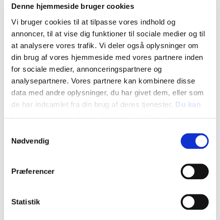
Denne hjemmeside bruger cookies
Vi bruger cookies til at tilpasse vores indhold og
annoncer, til at vise dig funktioner til sociale medier og til
at analysere vores trafik. Vi deler også oplysninger om
din brug af vores hjemmeside med vores partnere inden
for sociale medier, annonceringspartnere og
analysepartnere. Vores partnere kan kombinere disse
data med andre oplysninger, du har givet dem, eller som
de har indsamlet fra din brug af deres tjenester.
Du kan
læse mere om cookies på vores hjemmeside her
Samtykkevalg
Nødvendig
Præferencer
Gråært-Kogeært 'Regina' (Lathyrus
oleraceus syn. P. sativum) FS 0853
Statistik
30,00 DKK