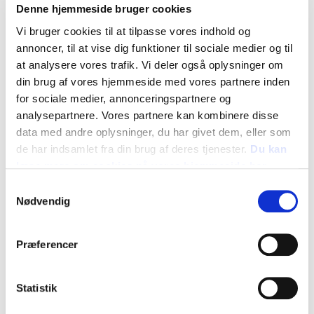
Denne hjemmeside bruger cookies
Vi bruger cookies til at tilpasse vores indhold og
annoncer, til at vise dig funktioner til sociale medier og til
at analysere vores trafik. Vi deler også oplysninger om
din brug af vores hjemmeside med vores partnere inden
for sociale medier, annonceringspartnere og
analysepartnere. Vores partnere kan kombinere disse
data med andre oplysninger, du har givet dem, eller som
de har indsamlet fra din brug af deres tjenester.
Du kan
læse mere om cookies på vores hjemmeside her
Samtykkevalg
Krydderurt 'Havekørvel' (Anthriscus
Nødvendig
cerefolium) FS 0907
Præferencer
Vare nr.: 15.6 Havekørvel
Sås flere gange i løbet af foråret
Statistik
og sommeren.
Ved såning sidst i august står den grøn hele vinteren.