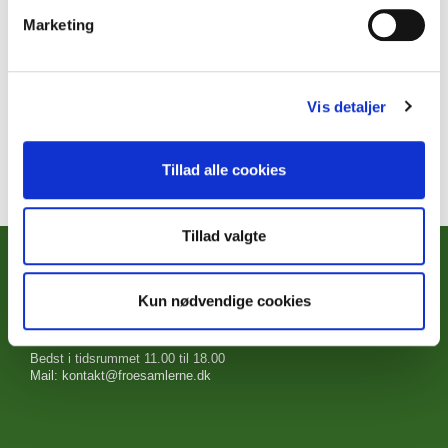
Velegnet til supper, salater og æggeretter.
Marketing
Oprindelse: Frøposen.
1 tsk frø i posen
Vis detaljer
Høstet 2024 Bedst før 2027
Tillad alle cookies
Tillad valgte
Foreningen Frøsamlerne
Drøwten 9
Kun nødvendige cookies
8830 Tjele
Mobil: 93 99 80 99
Bedst i tidsrummet 11.00 til 18.00
Mail: kontakt@froesamlerne.dk