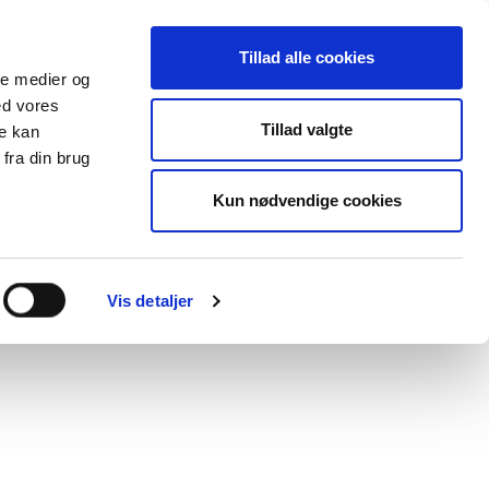
KURV
Tillad alle cookies
Kurven er tom
ale medier og
0,00
ed vores
Tillad valgte
re kan
lender
Databasen
Viden om
fra din brug
Kun nødvendige cookies
Vis detaljer
angskulpet' (Barbarea verna) FS 0059