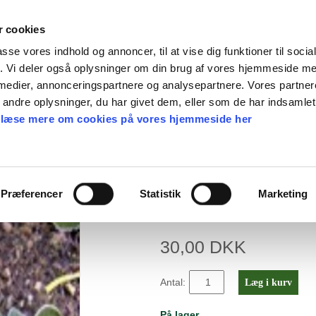
 cookies
passe vores indhold og annoncer, til at vise dig funktioner til soci
fik. Vi deler også oplysninger om din brug af vores hjemmeside m
 medier, annonceringspartnere og analysepartnere. Vores partne
en gave
Find frø
Webshop
Nyheder
Ka
ndre oplysninger, du har givet dem, eller som de har indsamlet 
 læse mere om cookies på vores hjemmeside her
Præferencer
Statistik
Marketing
Krydderurt 'Vinterkarse, l
30,00 DKK
Antal:
Læg i kurv
På lager