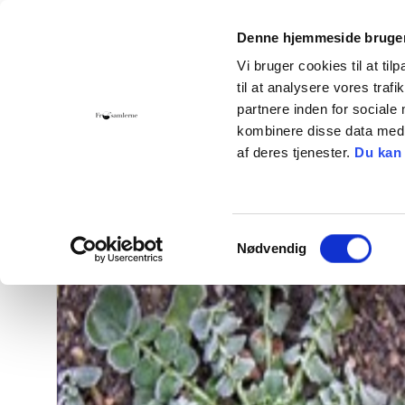
Denne hjemmeside bruger
Vi bruger cookies til at til
til at analysere vores tra
partnere inden for sociale
Hjem
Foreningen
Bliv medlem
Giv 
kombinere disse data med a
af deres tjenester.
Du kan
Kontakt
Cookies
<< Retur til alle varer
Samtykkevalg
Nødvendig