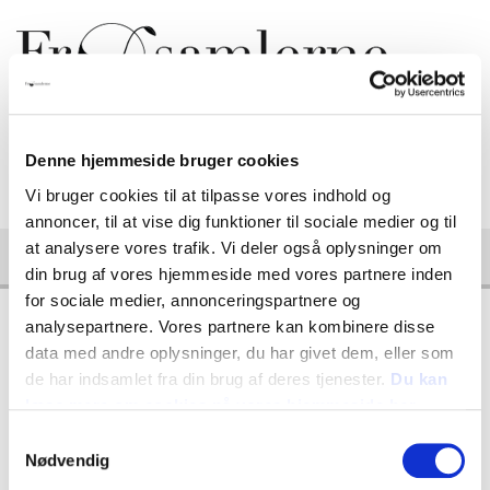
KURV
Denne hjemmeside bruger cookies
Kurven er tom
Vi bruger cookies til at tilpasse vores indhold og
0,00
annoncer, til at vise dig funktioner til sociale medier og til
at analysere vores trafik. Vi deler også oplysninger om
Togg
din brug af vores hjemmeside med vores partnere inden
navi
for sociale medier, annonceringspartnere og
<< Retur til Frø (medlemmer 15% rabat - gælder ikke nedsatte
analysepartnere. Vores partnere kan kombinere disse
varer)
data med andre oplysninger, du har givet dem, eller som
de har indsamlet fra din brug af deres tjenester.
Du kan
læse mere om cookies på vores hjemmeside her
Vare nr.:
Samtykkevalg
Nødvendig