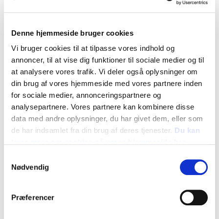
Denne hjemmeside bruger cookies
Vi bruger cookies til at tilpasse vores indhold og
annoncer, til at vise dig funktioner til sociale medier og til
at analysere vores trafik. Vi deler også oplysninger om
din brug af vores hjemmeside med vores partnere inden
for sociale medier, annonceringspartnere og
analysepartnere. Vores partnere kan kombinere disse
data med andre oplysninger, du har givet dem, eller som
de har indsamlet fra din brug af deres tjenester.
Du kan
læse mere om cookies på vores hjemmeside her
Samtykkevalg
Nødvendig
Prydplante 'Korsvortemælk' (Euphorbia
lathyris) FS 1366
Præferencer
30,00 DKK