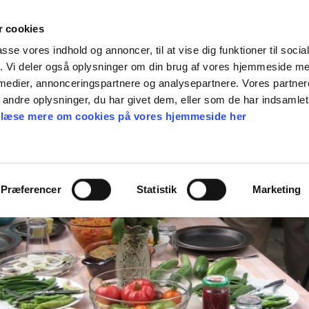
 cookies
passe vores indhold og annoncer, til at vise dig funktioner til soci
fik. Vi deler også oplysninger om din brug af vores hjemmeside m
en gave
Find frø
Webshop
Nyheder
Ka
 medier, annonceringspartnere og analysepartnere. Vores partne
ndre oplysninger, du har givet dem, eller som de har indsamlet 
 læse mere om cookies på vores hjemmeside her
Præferencer
Statistik
Marketing