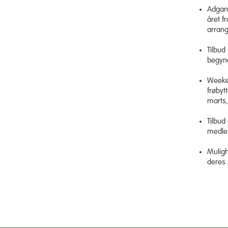
Adgang
året f
arrang
Tilbud
begynd
Weeken
frøbyt
marts,
Tilbud
medlem
Mulig
deres 