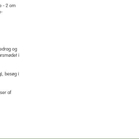
ne - 2 om
e-
redrag og
årsmødet i
), besøg i
ser af