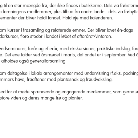
 til en stor mængde frø, der ikke findes i butikkerne. Dels via frølister
ra foreningens medlemmer, plus tilbud fra andre lande - dels via frøbytt
ementer der bliver holdt landet. Hold øje med kalenderen.
 om kurser i frøsamling og relaterede emner. Der bliver lavet én-dags
erkurser, flere steder i landet i løbet af efteråret/vinteren.
dseminarer, forår og efterår, med ekskursioner, praktiske indslag, fo
te. Det ene falder ved årsmødet i marts, det andet er i september. Ved 
 afholdes også generalforsamling
 om deltagelse i lokale arrangementer med undervisning (f.eks. podning
mers have, frøaftener med plantesnak og frøudveksling.
hed for at møde spændende og engagerede medlemmer, som gerne ø
store viden og deres mange frø og planter.