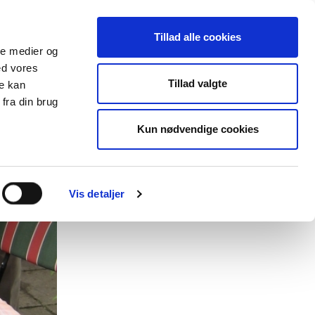
Tillad alle cookies
ale medier og
ed vores
lender
Databasen
Viden om
Tillad valgte
re kan
fra din brug
Kun nødvendige cookies
Vis detaljer