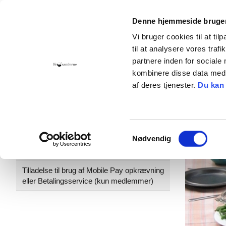
Denne hjemmeside bruger
Vi bruger cookies til at til
til at analysere vores tra
Hjem
Foreningen
Bliv medlem
Giv 
partnere inden for sociale
kombinere disse data med a
Kontakt
Cookies
af deres tjenester.
Du kan
Bliv medlem
...
Samtykkevalg
Nødvendig
Mere til nye medlemmer
Tilladelse til brug af Mobile Pay opkrævning
eller Betalingsservice (kun medlemmer)