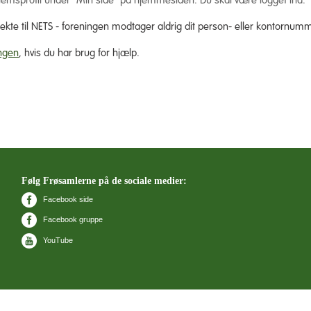
lemsprofil under "Min side" på hjemmesiden. Du skal være logget ind.
rekte til NETS - foreningen modtager aldrig dit person- eller kontornum
ngen
, hvis du har brug for hjælp.
Følg Frøsamlerne på de sociale medier:
Facebook side
Facebook gruppe
YouTube