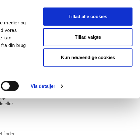
Tillad alle cookies
ale medier og
ed vores
lender
Databasen
Viden om
Tillad valgte
re kan
fra din brug
Kun nødvendige cookies
Vis detaljer
dige
e eller
t finder