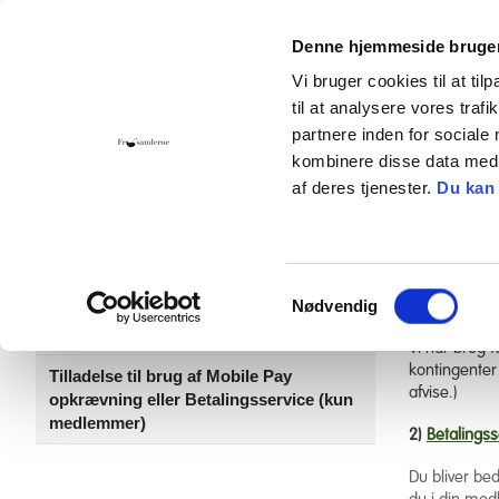
Denne hjemmeside bruger
Vi bruger cookies til at til
til at analysere vores tra
Hjem
Foreningen
Bliv medlem
Giv 
partnere inden for sociale
kombinere disse data med a
Kontakt
Cookies
af deres tjenester.
Du kan
Bliv medlem
Er du medlem
...
Samtykkevalg
Nødvendig
1)
Tilmelding 
Mere til nye medlemmer
Vi har brug 
kontingenter
Tilladelse til brug af Mobile Pay
afvise.)
opkrævning eller Betalingsservice (kun
medlemmer)
2)
Betalingss
Du bliver be