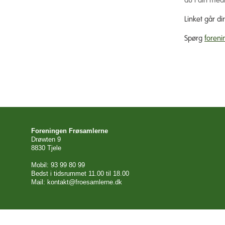
du i din med
Linket går di
Spørg
foreni
Foreningen Frøsamlerne
Drøwten 9
8830 Tjele
Mobil: 93 99 80 99
Bedst i tidsrummet 11.00 til 18.00
Mail: kontakt@froesamlerne.dk