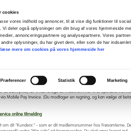
 cookies
passe vores indhold og annoncer, til at vise dig funktioner til soci
fik. Vi deler også oplysninger om din brug af vores hjemmeside m
en gave
Find frø
Webshop
Nyheder
Ka
 medier, annonceringspartnere og analysepartnere. Vores partne
ndre oplysninger, du har givet dem, eller som de har indsamlet 
 læse mere om cookies på vores hjemmeside her
, og vil oprette en ny aftale om opkrævning af kontingent?
Præferencer
Statistik
Marketing
til Mobile Pay Invoice
for dit samtykke, før vi kan bruge dit mobilnummer til at opkræve fremti
 via Mobile Pay Invoice. (Du modtager en regning, og kan vælge at betal
ervice online tilmelding
dt om dit "Kundenr." - som er dit medlemsnummer hos Frøsamlerne. De