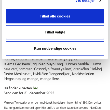
Vis detaljer
mærkning og kontrol. De ændringer, der lægges op til, er til
fordel for industrien, der dyrker store mængder af de få arter
og sorter, der er registreret på EU’s sortsliste. For
Tillad alle cookies
mangfoldigheden i vores kulturplanter kan det derimod blive en
katastrofe, hvis frø fremover skal registreres og administreres.
Derfor skal du sende frø fra din have eller fra Frøsamlernes
Tillad valgte
markeder til minister for fødevarer, landbrug og fiskeri, Jacob
Jensen.
Kun nødvendige cookies
Hvis rigtigt mange sender ministeren frø af sorter, der i dag er
uregistrerede og trives i private haver og på små jordbrug, kan
han se, hvad vi i fremtiden risikerer at gå glip af:
’Kjems Pea Bean’, agurken ’Suyo Long’, ‘Harres Mælde’, ’Juttas
høje ært’, tomaten ’Cassady’s Sweet yellow’, grønkålen ’Halvhøj
Ekstra Moskruset’, Hvidkålen ’Langendijker’, Knoldsellerien
’Hegnstrup’ og mange, mange flere.
Du finder kuverten
her.
Send den før 31. december 2025
Majroen ’Petrowsky’ er en gammel dansk handelssort fra omkring 1880. Den dyrkes
ikke længere kommercielt og er ikke på EU’s sortsliste. Men den bevares i NordGen