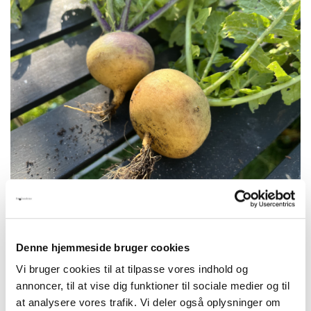
SEND FRØ TIL MINISTEREN
Denne hjemmeside bruger cookies
Fra juli til december 2025 har Danmark formandskabet i EU, og
Vi bruger cookies til at tilpasse vores indhold og
måske bliver EU’s nye frølov vedtaget i denne periode. Men det
er desværre ikke sikkert, at den nye lov vil fremme
annoncer, til at vise dig funktioner til sociale medier og til
mangfoldigheden af de planter, vi spiser, og retten til at bytte
at analysere vores trafik. Vi deler også oplysninger om