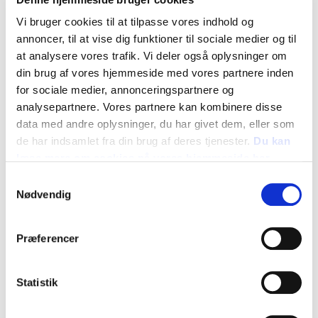
Vi bruger cookies til at tilpasse vores indhold og
annoncer, til at vise dig funktioner til sociale medier og til
at analysere vores trafik. Vi deler også oplysninger om
din brug af vores hjemmeside med vores partnere inden
for sociale medier, annonceringspartnere og
analysepartnere. Vores partnere kan kombinere disse
data med andre oplysninger, du har givet dem, eller som
Lørdag den 14. og søndag den 15. september var det ”Smag på
Haven” dag i Tivoli. Og Frøsamlerne var med!
de har indsamlet fra din brug af deres tjenester.
Du kan
læse mere om cookies på vores hjemmeside her
Vejret var fint, og haven var fuld af gæster, der smagte på
Samtykkevalg
traditionelle sorter af bælgfrugter – humus af Brun Ært fra
Nødvendig
Nakskov og chokoladekage af sorte Delicates-bønner – som
mange troede, de ikke kunne lide. Men det kunne de! Og både
børn og voksne gik fra Frøsamlernes stand med et nyt og mere
positivt syn på smagsoplevelsen. Og mere viden om
Præferencer
planteproteiner, ernæring, gamle sorter.
”Vi fik så mange positive tilkendegivelser, så vi har virkelig fået
Statistik
overbevist folk om de gamle sorters kvaliteter”, sagde Mariann
Villadsen Chiahni, der var en af Frøsamlerne på standen.