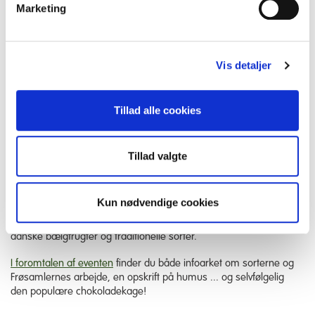
Marketing
Mariann havde også bagt 16 chokoladekager (16!) som blev til
ikke mindre end 1100 smagsprøver den første dag og 1400 den
næste. Desuden var der 10 liter humus, som blev serveret på
knækbrød og blev til et lignende antal smagsprøver.
Vis detaljer
En del af gæsterne fotograferede også opskrifterne, læste
vores infoark og købte frø.
Tillad alle cookies
Ved siden af Frøsamlernes stand var der stande fra fx Dansk
Biavler Forening, TagTomat og firmaet Verdens Ende, der
sælger økologisk mikrogrønt.
Tillad valgte
”Smag på Haven” bragte os i kontakt med et stort publikum, her
iblandt folk, vi ikke plejer at møde på de markeder, vi deltager i.
Kun nødvendige cookies
Der var masser af børn og også folk, der ikke var helt unge …
og mange af dem plejer ikke at være i nærkontakt med gamle
danske bælgfrugter og traditionelle sorter.
I foromtalen af eventen
finder du både infoarket om sorterne og
Frøsamlernes arbejde, en opskrift på humus ... og selvfølgelig
den populære chokoladekage!